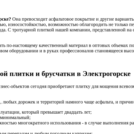
рске?
Она превосходит асфальтовое покрытие и другие варианты
тью, износостойкостью, возможностью облагородить не только п
ида. С тротуарной плиткой нашей компании, представленной на
ать по-настоящему качественный материал в оптовых объемах п
овом оборудовании и в руках профессионалов становящееся высо
й плитки и брусчатки в Электрогорске
бизнес-объектов сегодня приобретают плитку для мощения всев
н, любых дорожек и территорий намного чаще асфальта, и причи
луатации, который превышает двадцать лет;
н минимальный;
ностью многократного использования - в случае выполнения раб
рным перепадам и любым погодным капризам;