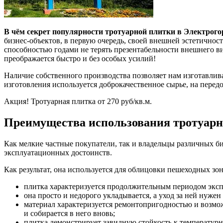
В чём секрет популярности тротуарной плитки в Электрого
бизнес-объектов, в первую очередь, своей внешней эстетичнос
способностью годами не терять презентабельности внешнего в
преображается быстро и без особых усилий!
Наличие собственного производства позволяет нам изготавлив
изготовления используется доброкачественное сырье, на перед
Акция! Тротуарная плитка от 270 руб/кв.м.
Преимущества использования тротуарно
Как мелкие частные покупатели, так и владельцы различных 
эксплуатационных достоинств.
Как результат, она используется для облицовки пешеходных зо
плитка характеризуется продолжительным периодом эксп
она просто и недорого укладывается, а уход за ней нуже
материал характеризуется ремонтопригодностью и возмож
и собирается в него вновь;
плитка демонстрирует завидную стойкость к температу